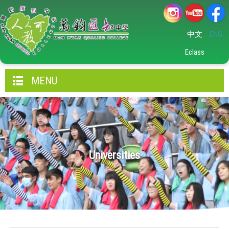
中文
ENG
Eclass
MENU
Universities