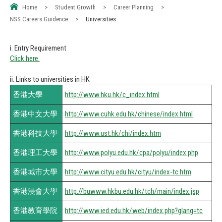
Home
>
Student Growth
>
Career Planning
>
NSS Careers Guidence
>
Universities
i. Entry Requirement
Click here.
ii. Links to universities in HK
香港大學
http://www.hku.hk/c_index.html
香港中文大學
http://www.cuhk.edu.hk/chinese/index.html
香港科技大學
http://www.ust.hk/chi/index.htm
香港理工大學
http://www.polyu.edu.hk/cpa/polyu/index.php
香港城市大學
http://www.cityu.edu.hk/cityu/index-tc.htm
香港浸會大學
http://buwww.hkbu.edu.hk/tch/main/index.jsp
香港教育學院
http://www.ied.edu.hk/web/index.php?glang=tc