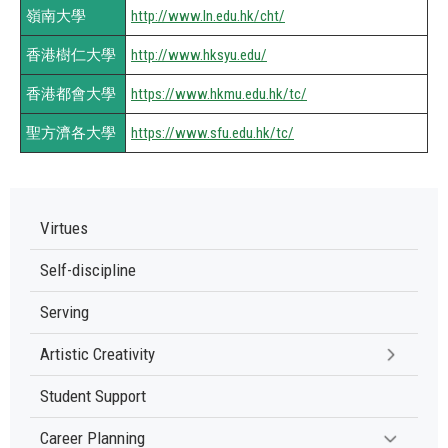
嶺南大學
http://www.ln.edu.hk/cht/
香港樹仁大學
http://www.hksyu.edu/
香港都會大學
https://www.hkmu.edu.hk/tc/
聖方濟各大學
https://www.sfu.edu.hk/tc/
Virtues
Self-discipline
Serving
Artistic Creativity
Student Support
Career Planning