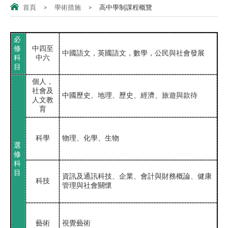
首頁
>
學術措施
>
高中學制課程概覽
必
修
中四至
中國語文，英國語文，數學，公民與社會發展
科
中六
目
個人，
社會及
中國歷史、地理、歷史、經濟、旅遊與款待
人文教
育
科學
物理、化學、生物
選
修
科
目
資訊及通訊科技、企業、會計與財務概論、健康
科
技
管理與社會關懷
藝術
視覺藝術