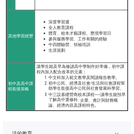
深度學習週
全人教育課程
體育、校本才藝課程、歷境學習日
其他學習經歷
參與服務學習、工作有關的經驗
中四體驗營、領袖培訓
生涯規劃
讓學生能及早為修讀高中學制作好準備，初中課
程內加入配合改革的元素：
中文科加入範文教學及閱讀報告教學。
初中公民、經濟及社會
/
生活與社會課程幫
初中及高中課
助學生銜接高中公民與社會發展科學習。
程銜接策略
──
中三設基礎營商校本課程
讓學生能預早
了解高中選修科
:
企業、會計與財務概
論、經濟內容及課程特色。
活的教育