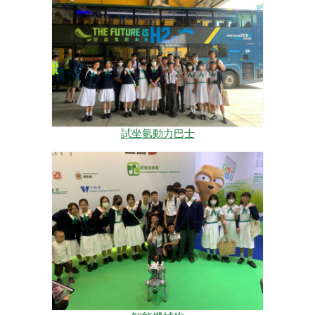
試坐氫動力巴士