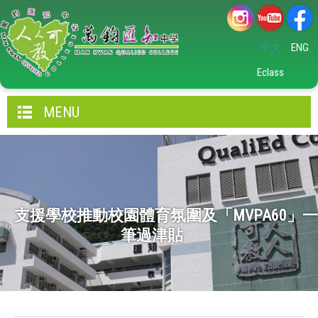
中文
ENG
Eclass
MENU
支援學校推動校園體育氛圍及「MVPA60」一
筆過津貼