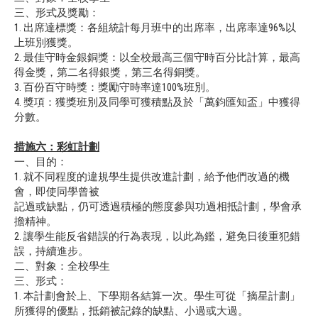
三、形式及獎勵：
1. 出席達標獎：各組統計每月班中的出席率，出席率達96%以
上班別獲獎。
2. 最佳守時金銀銅獎：以全校最高三個守時百分比計算，最高
得金獎，第二名得銀獎，第三名得銅獎。
3. 百份百守時獎：獎勵守時率達100%班別。
4. 獎項：獲獎班別及同學可獲積點及於「萬鈞匯知盃」中獲得
分數。
措施六：彩虹計劃
一、目的：
1. 就不同程度的違規學生提供改進計劃，給予他們改過的機
會，即使同學曾被
記過或缺點，仍可透過積極的態度參與功過相抵計劃，學會承
擔精神。
2. 讓學生能反省錯誤的行為表現，以此為鑑，避免日後重犯錯
誤，持續進步。
二、對象：全校學生
三、形式：
1. 本計劃會於上、下學期各結算一次。學生可從「摘星計劃」
所獲得的優點，抵銷被記錄的缺點、小過或大過。