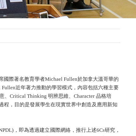
席國際著名教育學者
Michael Fullen
於加拿大溫哥華的
 Fullen
近年著力推動的學習模式，內容包括六種主要
創意
、
Critical Thinking 明辨思維
、
Character 品格培
過程，目的是發展學生在現實世界中創造及應用新知
(NPDL)
，即為透過建立國際網絡，推行上述
6Cs
研究，