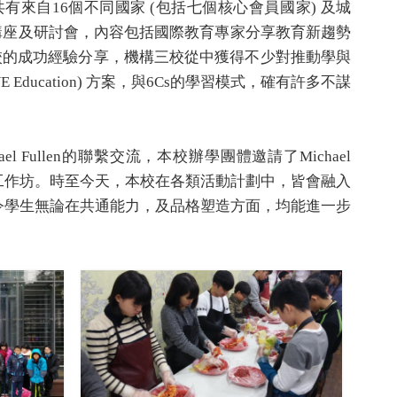
共有來自
16
個不同國家
(
包括七個核心會員國家
)
及城
講座及研討會，內容包括國際教育專家分享教育新趨勢
校的成功經驗分享，機構三校從中獲得不少對推動學與
E Education)
方案，與
6Cs
的學習模式，確有許多不謀
el Fullen
的聯繫交流，本校辦學團體邀請了
Michael
工作坊。時至今天，本校在各類活動計劃中，皆會融入
令學生無論在共通能力，及品格塑造方面，均能進一步