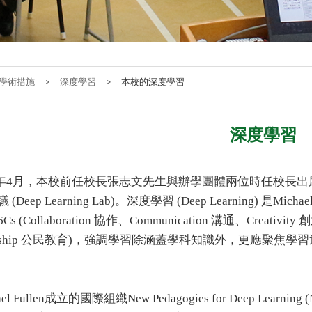
學術措施
>
深度學習
>
本校的深度學習
深度學習
年
4
月，本校前任校長張志文先生與辦學團體兩位時任校長出
議
(Deep Learning Lab)
。深度學習
(Deep Learning)
是
Michael
6Cs (
Collaboration 協作
、
Communication 溝通
、
Creativity 
enship 公民教育)
，強調學習除涵蓋學科知識外，更應聚焦學習
el Fullen
成立的國際組織
New Pedagogies for Deep Learning 