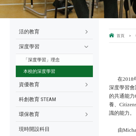
活的教育
首頁
>
深度學習
「深度學習」理念
本校的深度學習
在
2018
資優教育
深度學習會
的共通能力
科創教育 STEAM
養
、
Citiz
識的能力。
環保教育
現時開設科目
由
Micha