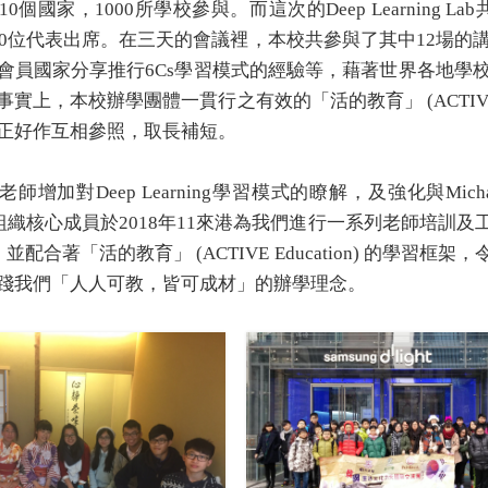
10
個國家，
1000
所學校參與。而這次的
Deep Learning Lab
0
位代表出席。在三天的會議裡，本校共參與了其中
12
場的
會員國家分享推行
6Cs
學習模式的經驗等，藉著世界各地學
事實上，本校辦學團體一貫行之有效的「活的教育」
(ACTIV
正好作互相參照，取長補短。
老師增加對
Deep Learning
學習模式的瞭解，及強化與
Micha
組織核心成員於
2018
年
11
來港為我們進行一系列老師培訓及
，並配合著「活的教育」
(ACTIVE Education)
的學習框架，
踐我們「人人可教，皆可成材」的辦學理念。