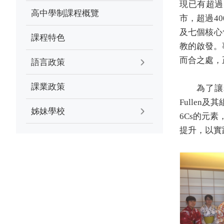
現已有超過
高中學制課程概覽
市，超過
40
及七個核心
課程特色
教的啟發。
而合之處，
語言政策
課業政策
為了讓
Fullen
及其
姊妹學校
6Cs
的元素
提升，以實