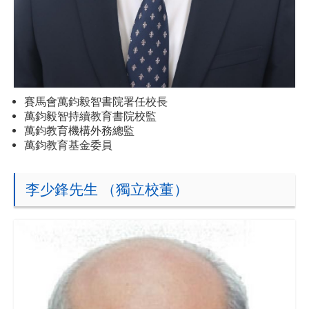
賽馬會萬鈞毅智書院署任校長
萬鈞毅智持續教育書院校監
萬鈞教育機構外務總監
萬鈞教育基金委員
李少鋒先生 （獨立校董）