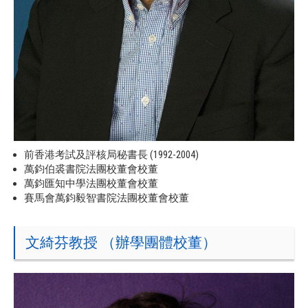
前香港考試及評核局秘書長 (1992-2004)
萬鈞伯裘書院法團校董會校董
萬鈞匯知中學法團校董會校董
賽馬會萬鈞毅智書院法團校董會校董
文綺芬教授 （辦學團體校董）