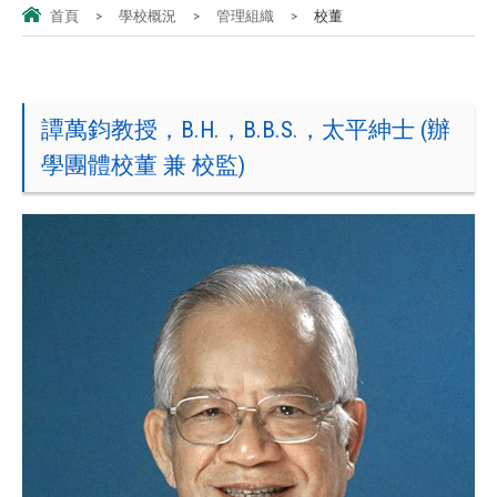
首頁
>
學校概況
>
管理組織
>
校董
譚萬鈞教授，B.H.，B.B.S.，太平紳士 (辦
學團體校董 兼 校監)