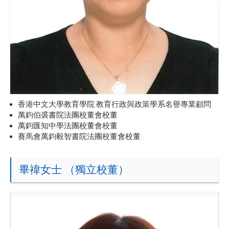
香港中文大學教育學院 教育行政與政策學系名譽專業顧問
萬鈞伯裘書院法團校董會校董
萬鈞匯知中學法團校董會校董
賽馬會萬鈞毅智書院法團校董會校董
畢禕女士 （獨立校董）