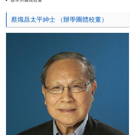
蔡熾昌太平紳士 （辦學團體校董）