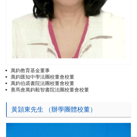
萬鈞教育基金董事
萬鈞匯知中學法團校董會校董
萬鈞伯裘書院法團校董會校董
賽馬會萬鈞毅智書院法團校董會校董
黃頴東先生 （辦學團體校董）