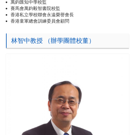
萬鈞匯知中學校監
賽馬會萬鈞毅智書院校監
香港私立學校聯會永遠榮譽會長
香港童軍總會訓練委員會顧問
林智中教授 （辦學團體校董）