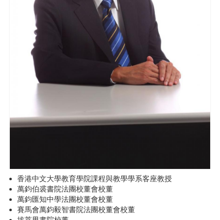
香港中文大學教育學院課程與教學學系客座教授
萬鈞伯裘書院法團校董會校董
萬鈞匯知中學法團校董會校董
賽馬會萬鈞毅智書院法團校董會校董
拔萃男書院校董