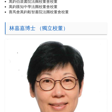
萬鈞伯裘書院法團校董會校董
萬鈞匯知中學法團校董會校董
賽馬會萬鈞毅智書院法團校董會校董
林嘉嘉博士 （獨立校董）