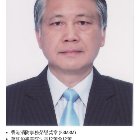
香港消防事務榮譽獎章 (FSMSM)
萬鈞伯裘書院法團校董會校董