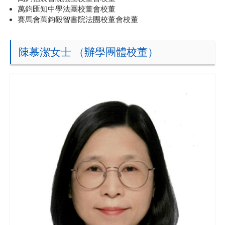
萬鈞匯知中學法團校董會校董
賽馬會萬鈞毅智書院法團校董會校董
陳慕潔女士 （辦學團體校董）