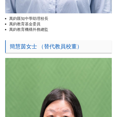
萬鈞匯知中學助理校長
萬鈞教育基金委員
萬鈞教育機構外務總監
簡慧茵女士 （替代教員校董）