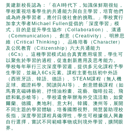
黃建新校長認為：「在AI時代下，知識保鮮期很短，
學校重視培養學生的共通能力與自主學習，培育他們
成為終身學習者，應付日後社會的挑戰。」學校實行
加拿大學者Michael Fullen提倡的「深度學習」模
式，目的是提升學生協作（Collaboration）、溝通
（Communication）、創意（Creativity）、明辨思
維（Critical Thinking）、品格培養（Character）
及公民教育（Citizenship）六大共通能力
（6Cs）。這種學習模式結合真實應用場景，學生可
以聚焦於學習的過程，促進創新應用及思考能力。
學校每年舉行三次深度學習週，提供多元化課程予學
生學習，並融入6Cs元素。課程主要包括初中外語
（西班牙語、韓語、德語）、STEAM課程（無人機
足球、鑑證科學、閱讀與AI等）、創意體藝課程（如
馬賽克磁磚藝術、抒情油粉畫、花藝、咖啡拉花、飛
鏢和氣步槍等）。學校還會舉辦海外交流活動，如愛
爾蘭、德國、奧地利、意大利、韓國、澳州等，展開
不同主題的學習體驗，培養國際視野。簡慧茵助理校
長指，深度學習課程具備彈性，學生可根據個人興趣
自行選擇，嘗試不同範疇事物或到境外學習，擴闊眼
界。