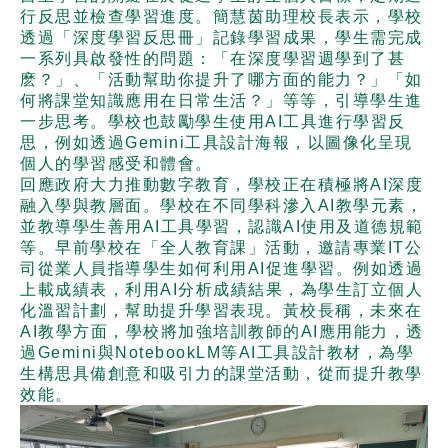
行反思並檢查學習進度。簡慧茵助理校長表示，學校
透過「深度學習反思冊」記錄學習成果，學生需完成
一系列具啟發性的問題：「在深度學習週學到了甚
麽？」、「活動幫助你提升了哪方面的能力？」「如
何將課堂知識應用在日常生活？」等等，引導學生進
一步思考。學校也鼓勵學生使用AI工具進行學習反
思，例如透過Gemini工具設計海報，以圖像化呈現
個人的學習感受和體會。
回應政府大力推動數字教育，學校正在積極將AI深度
融入學與教層面。學校在不同學科滲入AI教學元素，
並教導學生善用AI工具學習，認識AI使用及道德規範
等。早前學校在「全人教育課」活動，邀請專業IT公
司從業人員指導學生如何利用AI促進學習。例如透過
上載成績表，利用AI分析成績結果，為學生訂立個人
化溫習計劃，幫助提升學習表現。黃校長稱，未來在
AI教學方面，學校將加強培訓教師的AI應用能力，透
過Gemini與NotebookLM等AI工具設計教材，為學
生構思具備創意和吸引力的課堂活動，從而提升教學
效能。