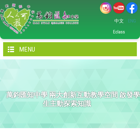
中文
ENG
Eclass
MENU
萬鈞匯知中學 兩大創新互動教學空間 啟發學
生主動探索知識