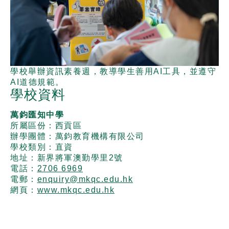
學校舉辦資訊素養週，教導學生善用AI工具，並遵守
AI道德規範。
學校資料
萬鈞匯知中學
所屬區份：西貢區
辦學團體：萬鈞教育機構有限公司
學校類別：直資
地址：新界將軍澳勤學里2號
電話：
2706 6969
電郵：
enquiry@mkqc.edu.hk
網頁：
www.mkqc.edu.hk