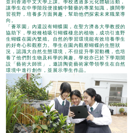
並到香港中文大學上課。學校透過多元化體驗活動，
讓學生在中學階段便接觸中醫藥的專業知識，擴闊學
習視野，培養多方面興趣，幫助他們探索未來職業導
向。
「薈萃園」內還設有蝴蝶園，在聖方濟各大學教授的
協助下，學校種植吸引蝴蝶棲息的植物，成功引進野
生蝴蝶在園內繁殖。自然的學習環境能有效培養學生
的好奇心和觀察力。學生在園內觀察蝴蝶的生態狀
況，認識大自然生態環境，不但提升學習動機，也培
養了他們對生物及科學的興趣。學校亦已於下學期開
設「藝術大師班」，邀請陶瓷藝術家帶領學生在自然
環境中進行創作，並展示學生作品。