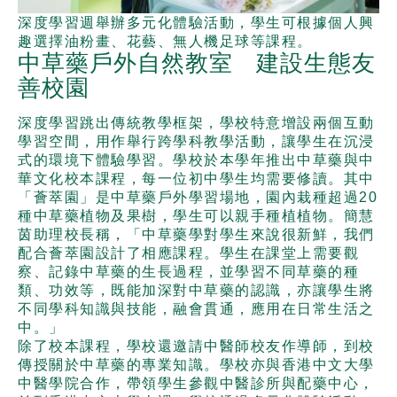
深度學習週舉辦多元化體驗活動，學生可根據個人興
趣選擇油粉畫、花藝、無人機足球等課程。
中草藥戶外自然教室 建設生態友
善校園
深度學習跳出傳統教學框架，學校特意增設兩個互動
學習空間，用作舉行跨學科教學活動，讓學生在沉浸
式的環境下體驗學習。學校於本學年推出中草藥與中
華文化校本課程，每一位初中學生均需要修讀。其中
「薈萃園」是中草藥戶外學習場地，園內栽種超過20
種中草藥植物及果樹，學生可以親手種植植物。簡慧
茵助理校長稱，「中草藥學對學生來說很新鮮，我們
配合薈萃園設計了相應課程。學生在課堂上需要觀
察、記錄中草藥的生長過程，並學習不同草藥的種
類、功效等，既能加深對中草藥的認識，亦讓學生將
不同學科知識與技能，融會貫通，應用在日常生活之
中。」
除了校本課程，學校還邀請中醫師校友作導師，到校
傳授關於中草藥的專業知識。學校亦與香港中文大學
中醫學院合作，帶領學生參觀中醫診所與配藥中心，