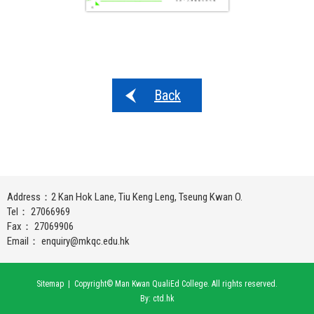
Back
Address：2 Kan Hok Lane, Tiu Keng Leng, Tseung Kwan O.
Tel： 27066969
Fax： 27069906
Email：
enquiry@mkqc.edu.hk
Sitemap
| Copyright© Man Kwan QualiEd College. All rights reserved.
By: ctd.hk